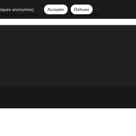
istiques anonymes).
Accepter
Refuser
 Transverses UPCité
Ma sélection