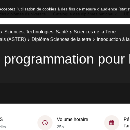
acceptez l'utilisation de cookies à des fins de mesure d'audience (stat
des diplômes d'université
Catalogue des diplômes nationaux
UE
Sciences, Technologies, Santé
Sciences de la Terre
nais (ASTER)
Diplôme Sciences de la terre
Introduction à 
la programmation pour
S
Volume horaire
Pé
l'
dits
25h