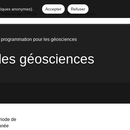
istiques anonymes).
Accepter
Refuser
 Transverses UPCité
Ma sélection
la programmation pour les géosciences
 les géosciences
riode de
année