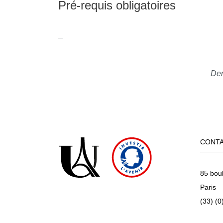
Pré-requis obligatoires
_
Der
CONT
85 bou
Paris
(33) (0