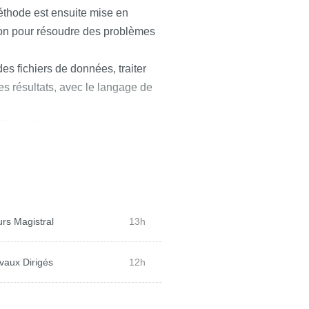
éthode est ensuite mise en
on pour résoudre des problèmes
des fichiers de données, traiter
s résultats, avec le langage de
ilisée dans les autres cours ou
oblèmes scientifique ou autres.
rs Magistral
13h
vaux Dirigés
12h