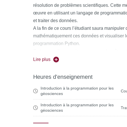
résolution de problèmes scientifiques. Cette m
œuvre en utilisant un langage de programmati
et traiter des données.
A la fin de ce cours l’étudiant saura manipuler 
mathématiquement ces données et visualiser le
programmation Python.
Cette nouvelle compétence pourra alors être ut
les années suivantes pour la résolution des pr
Lire plus
Heures d'enseignement
Introduction à la programmation pour les
Cou
géosciences
Introduction à la programmation pour les
Tra
géosciences