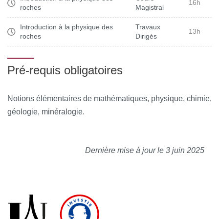
le cercle de Mohr.
16h
comportement des systèmes naturels et leurs
roches
Magistral
5. Initier à la pratique élémentaire de la théorie des
morphologies. Cet enseignement comprend huit cours et
réseaux.
Introduction à la physique des
Travaux
13h
cinq séances de travaux dirigés.
roches
Dirigés
6. Fournir des outils théoriques et pratiques sur les roches
et les sols pour pouvoir aborder la géophysique théorique
et opérationnelle en master.
Pré-requis obligatoires
Notions élémentaires de mathématiques, physique, chimie,
géologie, minéralogie.
Dernière mise à jour le 3 juin 2025