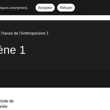
istiques anonymes).
Accepter
Refuser
 Transverses UPCité
Ma sélection
l'heure de l'Anthropocène 1
ène 1
riode de
année