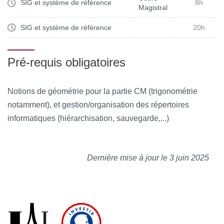
Les étudiants seront capables de remobiliser ces
SIG et système de référence
8h
Magistral
compétences dans le cadre de projets personnels ou de
stages futurs
SIG et système de référence
20h
Pré-requis obligatoires
Notions de géométrie pour la partie CM (trigonométrie
notamment), et gestion/organisation des répertoires
informatiques (hiérarchisation, sauvegarde,...)
Dernière mise à jour le 3 juin 2025