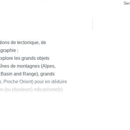
Sem
ions de tectonique, de
graphie :
explore les grands objets
haînes de montagnes (Alpes,
n, Basin and Range), grands
, Proche Orient) pour en déduire
 un (ou plusieurs) mécanisme(s)
 partie du cours aborde le
la mécanique des milieux
iennent ensuite compléter les
de déformation continentale