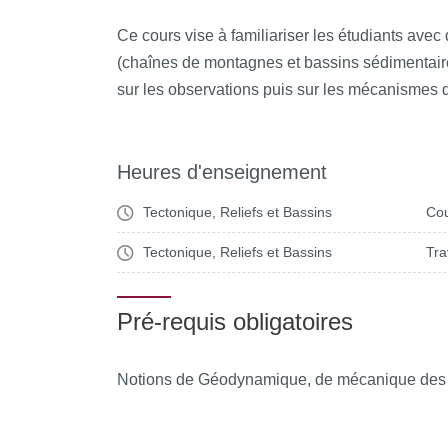
examinés, la troisième partie du cours s’inté
Ce cours vise à familiariser les étudiants ave
associés (soulèvement et subsidence) de la surf
(chaînes de montagnes et bassins sédimentaire
structure et à la dynamique des régions en su
sur les observations puis sur les mécanismes qu
sédimentaires. La quatrième et dernière partie 
façonnement des reliefs et environnements terre
sédiments en général et le remplissage des b
Heures d'enseignement
particulier. Les notions de tectoniques, sédime
cours sont enfin exploitées dans le cadre de T
Tectonique, Reliefs et Bassins
Cou
sédimentologie et de stratigraphie.
Tectonique, Reliefs et Bassins
Tra
Pré-requis obligatoires
Notions de Géodynamique, de mécanique des m