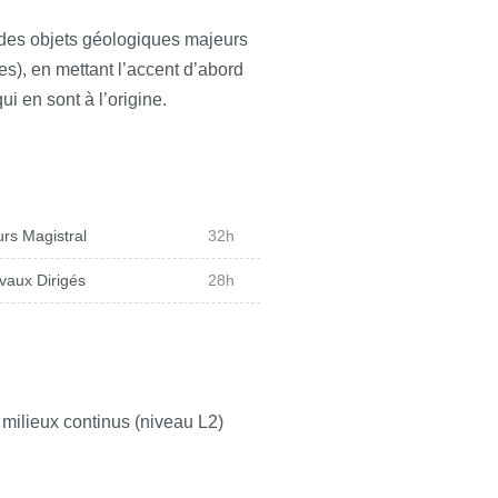
resse aux mouvements verticaux
c des objets géologiques majeurs
ace de la Terre, ainsi qu’à la
s), en mettant l’accent d’abord
bsidence que sont les bassins
i en sont à l’origine.
du cours est axée sur le
stres par le transport de
assins sédimentaires en
ntologie et stratigraphie vues en
D de géologie structurale, de
rs Magistral
32h
vaux Dirigés
28h
ilieux continus (niveau L2)