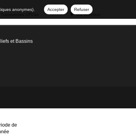
istiques anonymes).
Accepter
Refuser
 Transverses UPCité
Ma sélection
liefs et Bassins
riode de
année