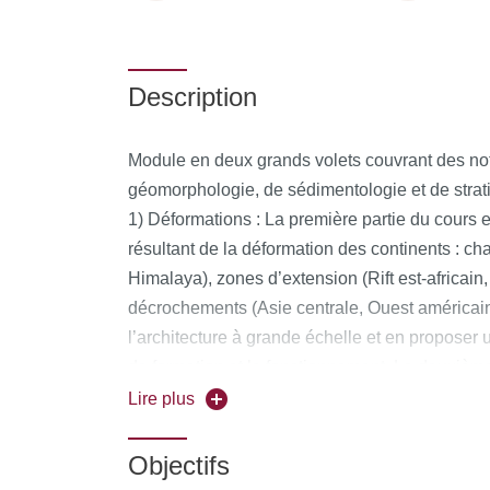
Description
Module en deux grands volets couvrant des not
géomorphologie, de sédimentologie et de strati
1) Déformations : La première partie du cours 
résultant de la déformation des continents : c
Himalaya), zones d’extension (Rift est-africai
décrochements (Asie centrale, Ouest américain
l’architecture à grande échelle et en proposer
de formation et le fonctionnement. La deuxième
fonctionnement des failles en s’appuyant sur 
Lire plus
continus. Des TD de cartographie géologique v
notions de tectonique vues en cours.
Objectifs
2) Reliefs et Bassins : Une fois les processus 