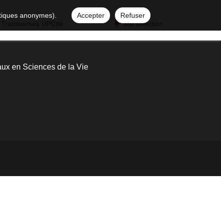
istiques anonymes).
Accepter
Refuser
 Transverses UPCité
Ma sélection
x en Sciences de la Vie