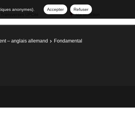
istiques anonymes).
Accepter
Refuser
 Transverses UPCité
Ma sélection
ent – anglais allemand
Fondamental