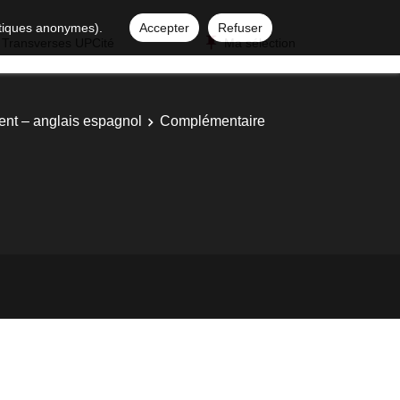
istiques anonymes).
Accepter
Refuser
 Transverses UPCité
Ma sélection
ent – anglais espagnol
Complémentaire