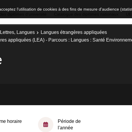
acceptez l'utilisation de cookies à des fins de mesure d'audience (stat
des diplômes d'université
Catalogue des diplômes nationaux
UE
 Lettres, Langues
Langues étrangères appliquées
res appliquées (LEA) - Parcours : Langues : Santé Environnem
e
me horaire
Période de
l'année