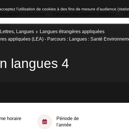
acceptez l'utilisation de cookies à des fins de mesure d'audience (stat
des diplômes d'université
Catalogue des diplômes nationaux
UE
 Lettres, Langues
Langues étrangères appliquées
res appliquées (LEA) - Parcours : Langues : Santé Environnem
n langues 4
me horaire
Période de
l'année