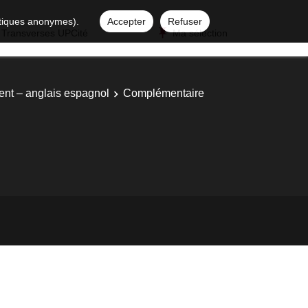
istiques anonymes).
Accepter
Refuser
 Transverses UPCité
Ma sélection
ent – anglais espagnol
Complémentaire