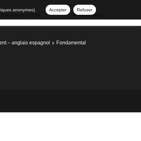
istiques anonymes).
Accepter
Refuser
 Transverses UPCité
Ma sélection
ent – anglais espagnol
Fondamental