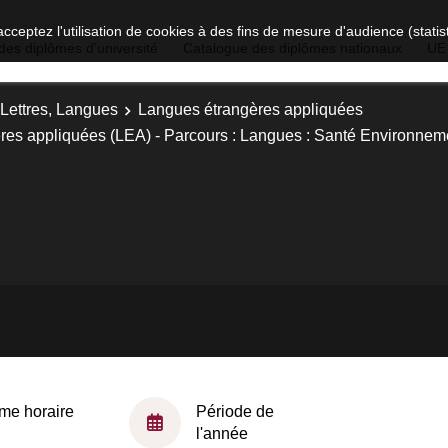
acceptez l'utilisation de cookies à des fins de mesure d'audience (stat
des diplômes d'université
Catalogue des diplômes nationaux
UE
 Lettres, Langues
Langues étrangères appliquées
res appliquées (LEA) - Parcours : Langues : Santé Environnem
me horaire
Période de
l'année