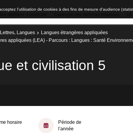
acceptez l'utilisation de cookies à des fins de mesure d'audience (stat
des diplômes d'université
Catalogue des diplômes nationaux
UE
 Lettres, Langues
Langues étrangères appliquées
res appliquées (LEA) - Parcours : Langues : Santé Environnem
e et civilisation 5
me horaire
Période de
l'année