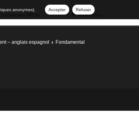
istiques anonymes).
Accepter
Refuser
 Transverses UPCité
Ma sélection
ent – anglais espagnol
Fondamental