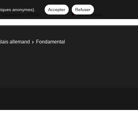
istiques anonymes).
Accepter
Refuser
 Transverses UPCité
Ma sélection
glais allemand
Fondamental