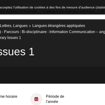
acceptez l'utilisation de cookies à des fins de mesure d'audience (stat
des diplômes d'université
Catalogue des diplômes nationaux
UE
 Lettres, Langues
Langues étrangères appliquées
- Parcours : Bi-disciplinaire : Information Communication – an
ary Issues 1
ssues 1
me horaire
Période de
l'année