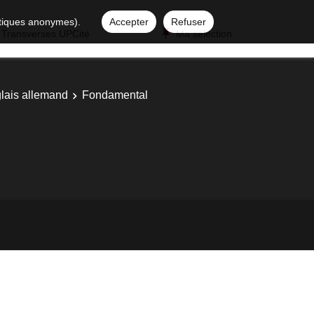
istiques anonymes).
Accepter
Refuser
 Transverses UPCité
Ma sélection
glais allemand
Fondamental