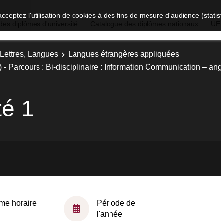
acceptez l'utilisation de cookies à des fins de mesure d'audience (stat
des diplômes d'université
Catalogue des diplômes nationaux
UE
 Lettres, Langues
Langues étrangères appliquées
- Parcours : Bi-disciplinaire : Information Communication – an
té 1
me horaire
Période de
l'année