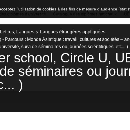
acceptez l'utilisation de cookies à des fins de mesure d'audience (stat
des diplômes d'université
Catalogue des diplômes nationaux
UE
 Lettres, Langues
Langues étrangères appliquées
Parcours : Monde Asiatique : travail, cultures et sociétés – an
versité, suivi de séminaires ou journées scientifiques, etc... )
r school, Circle U, U
i de séminaires ou jou
... )