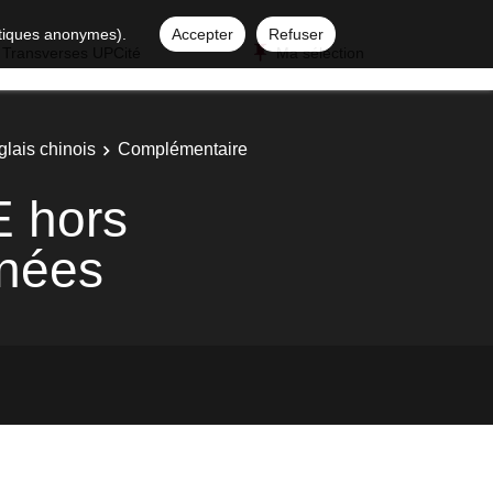
istiques anonymes).
Accepter
Refuser
 Transverses UPCité
Ma sélection
glais chinois
Complémentaire
E hors
rnées