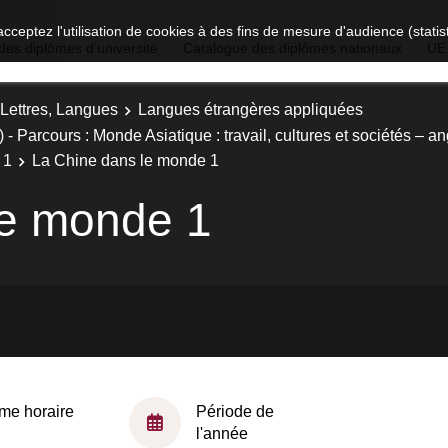
acceptez l'utilisation de cookies à des fins de mesure d'audience (stat
des diplômes d'université
Catalogue des diplômes nationaux
UE
 Lettres, Langues
Langues étrangères appliquées
Parcours : Monde Asiatique : travail, cultures et sociétés – an
 1
La Chine dans le monde 1
le monde 1
me horaire
Période de
l'année