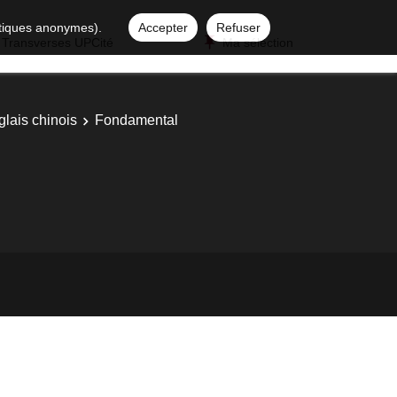
istiques anonymes).
Accepter
Refuser
 Transverses UPCité
Ma sélection
glais chinois
Fondamental