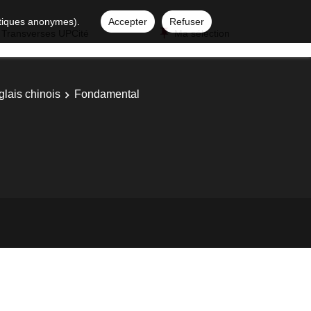
istiques anonymes).
Accepter
Refuser
 Transverses UPCité
Ma sélection
glais chinois
Fondamental