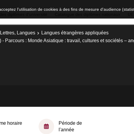
acceptez l'utilisation de cookies à des fins de mesure d'audience (stat
des diplômes d'université
Catalogue des diplômes nationaux
UE
 Lettres, Langues
Langues étrangères appliquées
Parcours : Monde Asiatique : travail, cultures et sociétés – an
me horaire
Période de
l'année