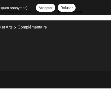
istiques anonymes).
Accepter
Refuser
 Transverses UPCité
Ma sélection
 et Arts
Complémentaire