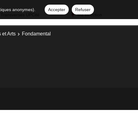
istiques anonymes).
Accepter
Refuser
 Transverses UPCité
Ma sélection
 et Arts
Fondamental