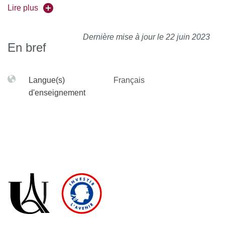
Un stage ENT (Espace Numérique de Travail) est organisé
Lire plus
durant les 4 premières semaines d'enseignement et
débutera par un amphi de présentation obligatoire la
Dernière mise à jour le 22 juin 2023
semaine du 17 septembre.
En bref
Conjointement à cette UE l'étudiant a la possibilité
Langue(s)
Français
d'obtenir un Certificat Informatique et Internet (C2i)
d'enseignement
attestant de la maîtrise de compétences relatives à la
recherche d'information, à la sauvegarde des données, à
l'édition de documents —imprimables ou en ligne — à la
communication électronique et au travail collectif. Les
enseignements se déroulent dans les locaux du SCRIPT, à
e
la Halle aux Farines, bâtiment C, 4
étage. Voir :
http://www.script.u-paris.fr
Programme : Utilisation des traitements de textes, des
tableurs et des outils de présentation orale. Apprentissage