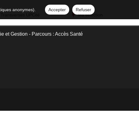
istiques anonymes).
Accepter
Refuser
 Transverses UPCité
Ma sélection
 et Gestion - Parcours : Accès Santé