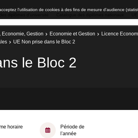
acceptez l'utilisation de cookies à des fins de mesure d'audience (stat
des diplômes d'université
Catalogue des diplômes nationaux
UE
t, Economie, Gestion
Economie et Gestion
Licence Economie
les
UE Non prise dans le Bloc 2
ns le Bloc 2
me horaire
Période de
l'année