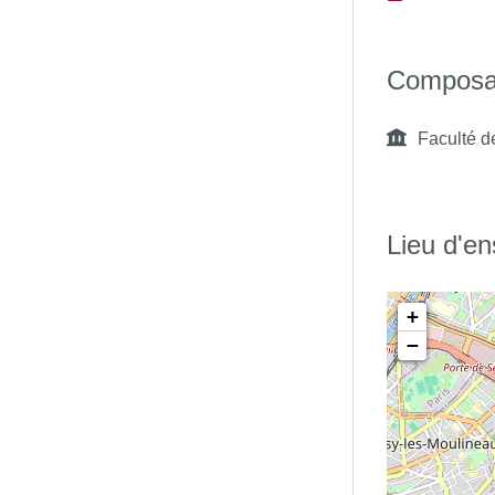
onomique, pour l'étude et
.
Composa
éthodes et d'outils du champ
Faculté d
estion courante des organisations
sions des organisations.
Lieu d'e
vre par une organisation des
+
numériques :
−
t les règles de sécurité
et diffuser de l’information ainsi
.
ées à des fins d'analyse :