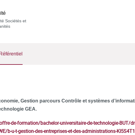
lté
té Sociétés et
nités
Référentiel
conomie, Gestion parcours Contrôle et systèmes d’informa
Technologie GEA.
r/offre-de-formation/bachelor-universitaire-de-technologie-BUT/
E/b-u-t-gestion-des-entreprises-et-des-administrations-KI5S4T1