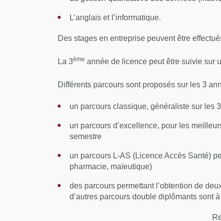
service d’un projet.
L’anglais et l’informatique.
Analyser ses actions en situation professio
améliorer sa pratique.
Des stages en entreprise peuvent être effectués
ème
La 3
année de licence peut être suivie s
Différents parcours sont proposés sur les 3 an
un parcours classique, généraliste sur les
un parcours d’excellence, pour les meilleur
semestre
un parcours L-AS (Licence Accès Santé) pe
pharmacie, maïeutique)
des parcours permettant l’obtention de deu
d’autres parcours double diplômants sont à 
Re