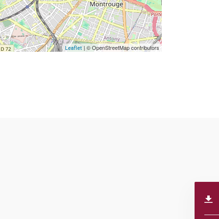
| © OpenStreetMap contributors
Leaflet