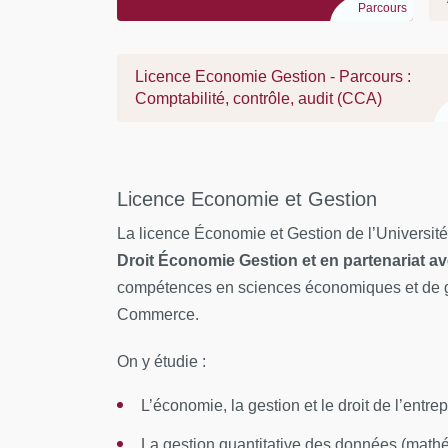
Parcours
avec les acquis de la mention ainsi que les
accéder.
Licence Economie Gestion - Parcours :
Caractériser et valoriser son identité, ses 
Comptabilité, contrôle, audit (CCA)
professionnel en fonction d’un contexte.
Identifier le processus de production, de dif
savoirs
Licence Economie et Gestion
Bloc de compétences - Action en responsabi
La licence Économie et Gestion de l’Université 
organisation professionnelle :
Droit Économie Gestion et en partenariat av
compétences en sciences économiques et de ge
Situer son rôle et sa mission au sein d'une 
Commerce.
prendre des initiatives.
On y étudie :
Respecter les principes d’éthique, de déont
environnementale.
L’économie, la gestion et le droit de l’entrep
Travailler en équipe et en réseau ainsi qu’
La gestion quantitative des données (mathé