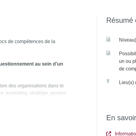
Résumé d
Niveau(
ocs de compétences de la
Possibil
un ou p
questionnement au sein d'un
de com
Lieu(x)
tion des organisations dans le
e, marketing, stratégie, gestion
mation.
ionnement en mobilisant des
En savoir
Informat
nomie: micro-économie, macro-