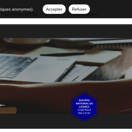
istiques anonymes).
Accepter
Refuser
 Transverses UPCité
Ma sélection