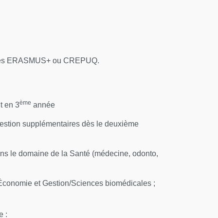
grammes ERASMUS+ ou CREPUQ.
ème
t en 3
année
estion supplémentaires dès le deuxième
ans le domaine de la Santé (médecine, odonto,
 Économie et Gestion/Sciences biomédicales ;
e :