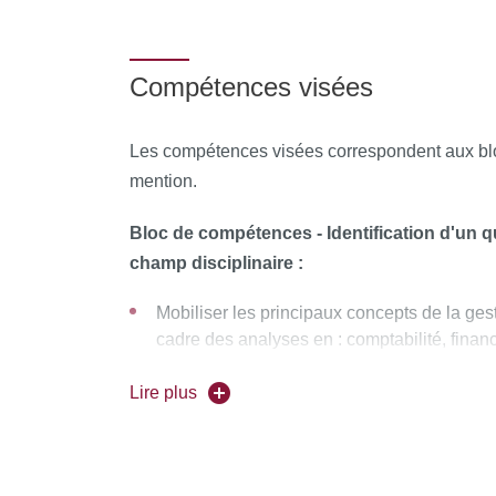
Compétences visées
Les compétences visées correspondent aux bl
mention.
Bloc de compétences - Identification d'un 
champ disciplinaire :
Mobiliser les principaux concepts de la ges
cadre des analyses en : comptabilité, financ
des ressources humaines, systèmes d'infor
Lire plus
Bloc de compétences - Analyse d'un quest
concepts disciplinaires :
Mobiliser les principaux concepts de l'éco