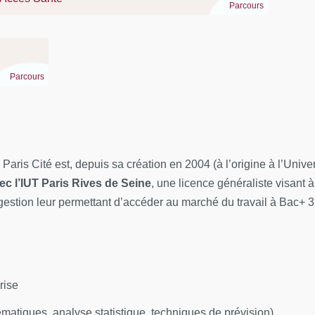
Parcours
 parcours possibles pour y
compétences et son projet
Parcours
fusion et de valorisation des
lité au sein d'une
Paris Cité est, depuis sa création en 2004 (à l’origine à l’Unive
ec l’IUT Paris Rives de Seine
, une licence généraliste visant
stion leur permettant d’accéder au marché du travail à Bac+ 3
organisation pour s’adapter et
ologie et de responsabilité
rise
en autonomie et responsabilité au
matiques, analyse statistique, techniques de prévision)