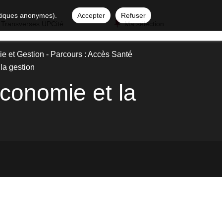
istiques anonymes).
Accepter
Refuser
 Transverses UPCité
Ma sélection
 et Gestion - Parcours : Accès Santé
la gestion
économie et la