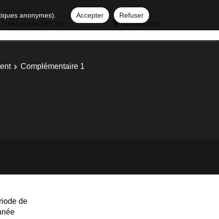
istiques anonymes).
Accepter
Refuser
 Transverses UPCité
Ma sélection
ent
Complémentaire 1
riode de
année