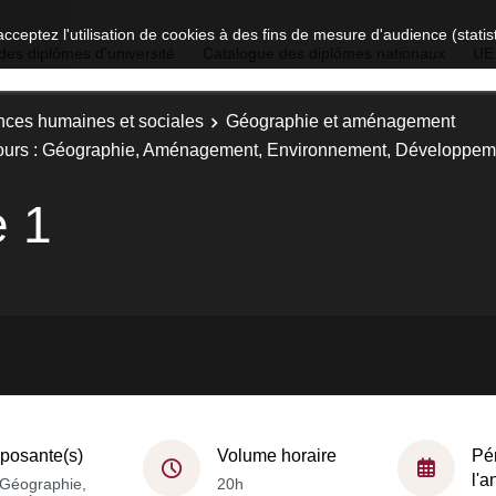
acceptez l'utilisation de cookies à des fins de mesure d'audience (stat
des diplômes d'université
Catalogue des diplômes nationaux
UE
nces humaines et sociales
Géographie et aménagement
ours : Géographie, Aménagement, Environnement, Développem
 1
osante(s)
Volume horaire
Pé
l'
Géographie,
20h