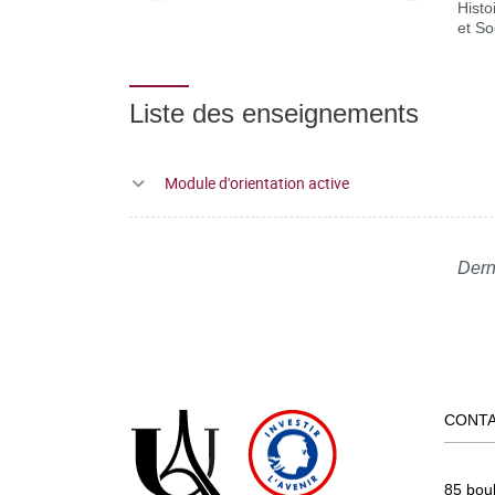
Histo
et So
Liste des enseignements
Module d'orientation active
Dern
CONT
85 bou