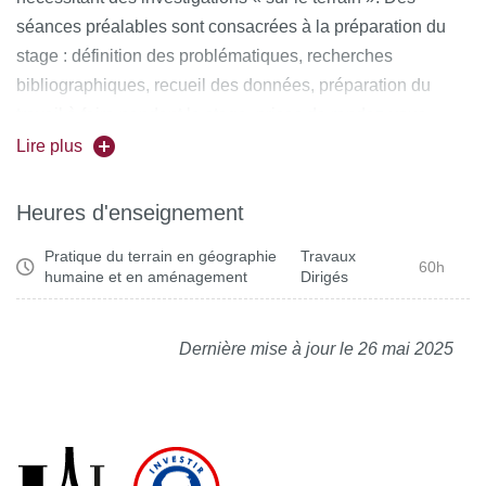
séances préalables sont consacrées à la préparation du
stage : définition des problématiques, recherches
bibliographiques, recueil des données, préparation du
travail à faire pendant le stage, prises de rendez-vous…
Ces séances préparatoires ont également pour but de
Lire plus
poser les bases d’un certain nombre de méthodes :
passation et traitement des entretiens, des questionnaires,
Heures d'enseignement
mise en place de grilles d’observations, recherche
Pratique du terrain en géographie
Travaux
documentaire… Les séances au retour du stage permettent
60h
humaine et en aménagement
Dirigés
d’en faire le bilan et de définir en commun les conditions
de la restitution du travail, sous forme d'un mémoire écrit et
d'une soutenance orale.
Dernière mise à jour le 26 mai 2025