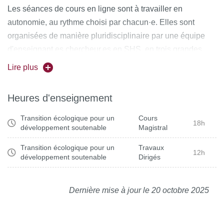
Les séances de cours en ligne sont à travailler en
autonomie, au rythme choisi par chacun·e. Elles sont
organisées de manière pluridisciplinaire par une équipe
d'enseignant.es chercheur.es en SHS, en trois grandes
parties : les fondamentaux de la crise climatique et
Lire plus
environnementale, et la caractérisation des problèmes
posés par cette crise et certains moyens d'agir, le tout vu
Heures d'enseignement
des sciences sociales et des humanités.
Transition écologique pour un
Cours
18h
Les TD sont l'occasion de travailler en projet collectif
développement soutenable
Magistral
autour de cette question de la transition, mais cette fois de
Transition écologique pour un
Travaux
12h
manière disciplinaire, à l'échelle des géographes.
développement soutenable
Dirigés
Responsable.s : Émilie Lavie
Dernière mise à jour le 20 octobre 2025