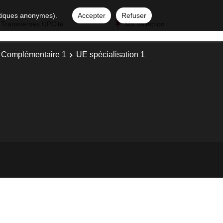
istiques anonymes).
Accepter
Refuser
 Transverses UPCité
Ma sélection
 Complémentaire 1
UE spécialisation 1