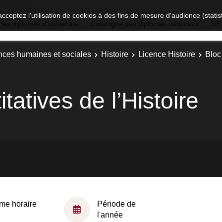
acceptez l'utilisation de cookies à des fins de mesure d'audience (stat
des diplômes d'université
Catalogue des diplômes nationaux
UE
nces humaines et sociales
Histoire
Licence Histoire
Bloc
atives de l’Histoire
me horaire
Période de
l'année