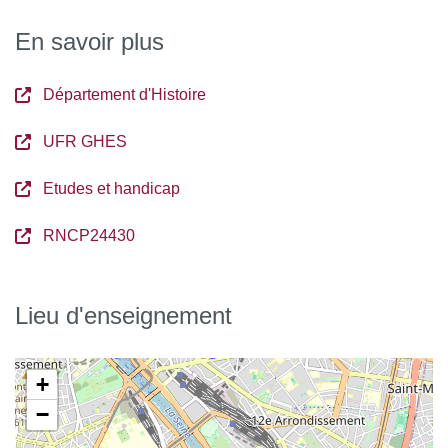
› Se servir des différents registres de la langue française
En savoir plus
› S’adapter à la nature des demandes et prendre des
initiatives
Département d'Histoire
› Caractériser et valoriser son identité et son projet
UFR GHES
professionnel en fonction d’un contexte donné
Etudes et handicap
RNCP24430
Lieu d'enseignement
+
−