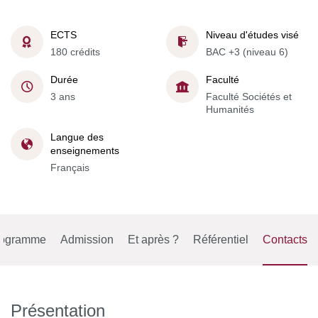
ECTS
Niveau d'études visé
180 crédits
BAC +3 (niveau 6)
Durée
Faculté
3 ans
Faculté Sociétés et
Humanités
Langue des
enseignements
Français
rogramme
Admission
Et après ?
Référentiel
Contacts
Présentation