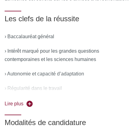
Les clefs de la réussite
› Baccalauréat général
› Intérêt marqué pour les grandes questions
contemporaines et les sciences humaines
› Autonomie et capacité d’adaptation
› Régularité dans le travail
› Rigueur méthodologique
Lire plus
› Goût pour la lecture et capacités rédactionnelles
Modalités de candidature
› Curiosité intellectuelle