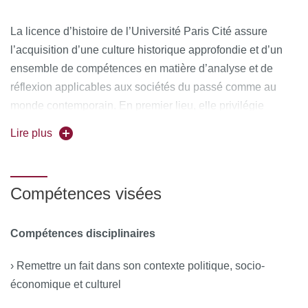
La licence d’histoire de l’Université Paris Cité assure
l’acquisition d’une culture historique approfondie et d’un
ensemble de compétences en matière d’analyse et de
réflexion applicables aux sociétés du passé comme au
monde contemporain. En premier lieu, elle privilégie
l’histoire européenne et la compréhension des mondes
Lire plus
non occidentaux. Ses points forts sont les suivants : des
programmes variés sur les quatre périodes de l’histoire (de
l’Antiquité au monde contemporain) ; une attention
Compétences visées
soutenue au travail en petits groupes bien encadrés ; une
formation dès la rentrée de L1 à la méthodologie du travail
Compétences disciplinaires
universitaire ; une attention constante portée à l’insertion
des étudiants dans un campus moderne et intégré de l’Est
› Remettre un fait dans son contexte politique, socio-
parisien et un suivi personnalisé des étudiants de L1 ; de
économique et culturel
multiples possibilités de mobilité internationale.