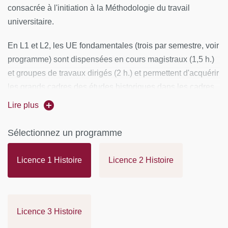
consacrée à l'initiation à la Méthodologie du travail
universitaire.
En L1 et L2, les UE fondamentales (trois par semestre, voir
programme) sont dispensées en cours magistraux (1,5 h.)
et groupes de travaux dirigés (2 h.) et permettent d'acquérir
les grands cadres des études historiques dans les cadres
périodes : ancienne, médiévale, moderne et
Lire plus
contemporaine ainsi que ceux des mondes extra-
européens.
Sélectionnez un programme
En L3, les UE fondamentales sont dispensées dans le
Licence 1 Histoire
Licence 2 Histoire
cadre de cours de 3h en groupes restreints et permettent
d'acquérir une spécialisation disciplinaire et de s'initier
plus concrètement à une démarche de recherche
historique.
Licence 3 Histoire