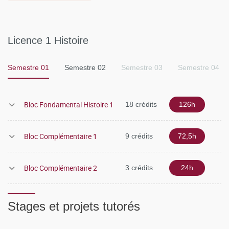
Des UE complémentaires et transverses permettent de
développer des compétences linguistiques et numériques
et de s'orienter ou se spécialiser, notamment grâce aux UE
Licence 1 Histoire
d'ouverture et aux stages.
Semestre 01
Semestre 02
Semestre 03
Semestre 04
Bloc Fondamental Histoire 1
18 crédits
126h
Bloc Complémentaire 1
9 crédits
72,5h
Bloc Complémentaire 2
3 crédits
24h
Stages et projets tutorés