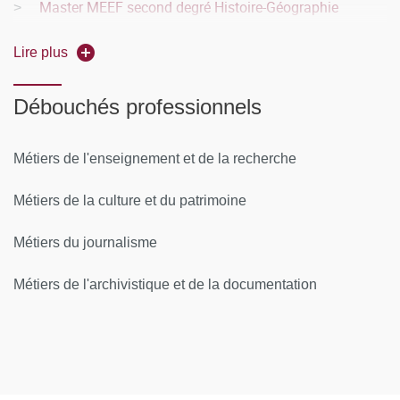
Master MEEF second degré Histoire-Géographie
>
>
Master in European History
Lire plus
> Cursus intégré franco-italien en histoire
Débouchés professionnels
> Cursus intégré franco-italien en patrimoine et
archéologie
Métiers de l'enseignement et de la recherche
> Cursus intégré franco-allemand en histoire
Métiers de la culture et du patrimoine
> Cursus intégré franco-japonais
Métiers du journalisme
Métiers de l'archivistique et de la documentation