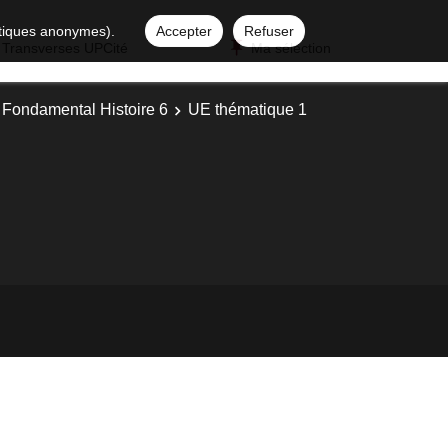
istiques anonymes).
Accepter
Refuser
 Transverses UPCité
Ma sélection
 Fondamental Histoire 6
UE thématique 1