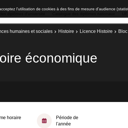
acceptez l'utilisation de cookies à des fins de mesure d'audience (stat
des diplômes d'université
Catalogue des diplômes nationaux
UE
nces humaines et sociales
Histoire
Licence Histoire
Bloc
toire économique
me horaire
Période de
l'année