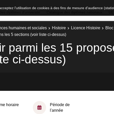
acceptez l'utilisation de cookies à des fins de mesure d'audience (stat
des diplômes d'université
Catalogue des diplômes nationaux
UE
nces humaines et sociales
Histoire
Licence Histoire
Bloc
les 5 sections (voir liste ci-dessus)
r parmi les 15 propos
ste ci-dessus)
me horaire
Période de
l'année