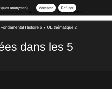
istiques anonymes).
Accepter
Refuser
 Transverses UPCité
Ma sélection
 Fondamental Histoire 6
UE thématique 2
ées dans les 5