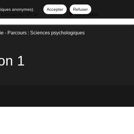
istiques anonymes).
Accepter
Refuser
 Transverses UPCité
Ma sélection
e - Parcours : Sciences psychologiques
ion 1