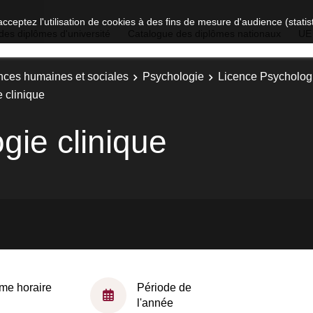
acceptez l'utilisation de cookies à des fins de mesure d'audience (stat
des diplômes d'université
Catalogue des diplômes nationaux
UE
nces humaines et sociales
Psychologie
Licence Psychologi
 clinique
gie clinique
me horaire
Période de
l'année