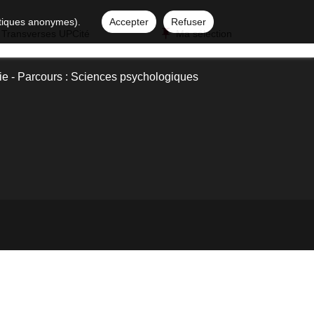
istiques anonymes).
Accepter
Refuser
 Transverses UPCité
Ma sélection
e - Parcours : Sciences psychologiques