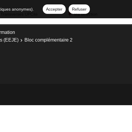
istiques anonymes).
Accepter
Refuser
 Transverses UPCité
Ma sélection
ormation
ts (EEJE)
Bloc complémentaire 2