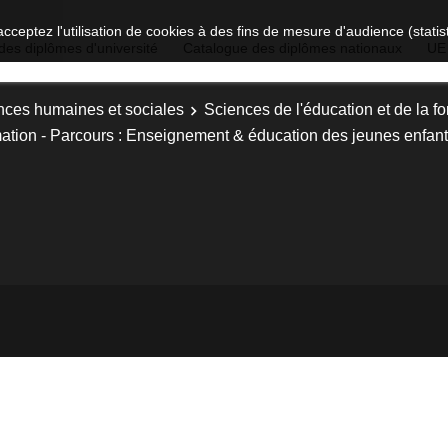
acceptez l'utilisation de cookies à des fins de mesure d'audience (stat
des diplômes d'université
Catalogue des diplômes nationaux
UE
nces humaines et sociales
Sciences de l'éducation et de la f
rmation - Parcours : Enseignement & éducation des jeunes enfan