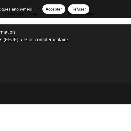
istiques anonymes).
Accepter
Refuser
 Transverses UPCité
Ma sélection
ormation
ts (EEJE)
Bloc complémentaire