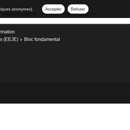
istiques anonymes).
Accepter
Refuser
 Transverses UPCité
Ma sélection
ormation
ts (EEJE)
Bloc fondamental