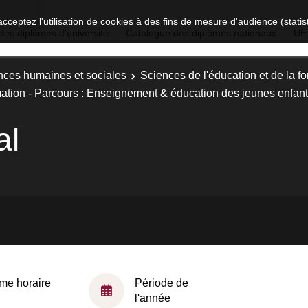
acceptez l'utilisation de cookies à des fins de mesure d'audience (stat
des diplômes d'université
Catalogue des diplômes nationaux
UE
nces humaines et sociales
Sciences de l'éducation et de la f
rmation - Parcours : Enseignement & éducation des jeunes enfan
al
me horaire
Période de
l'année