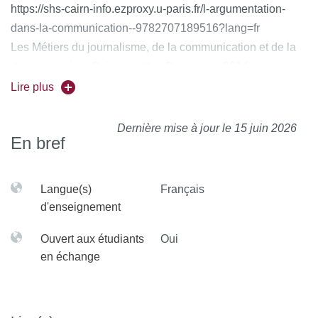
https://shs-cairn-info.ezproxy.u-paris.fr/l-argumentation-
dans-la-communication--9782707189516?lang=fr
Les Métiers du journalisme, de la communication et de la
documentation, Onisep, coll. « Parcours», 2014.
MAINGUENEAU D., Analyser les textes de
Lire plus
communication, Paris, Armand Colin, coll. « Lettres sup»,
2007.
Dernière mise à jour le 15 juin 2026
En bref
Langue(s)
Français
d'enseignement
Ouvert aux étudiants
Oui
en échange