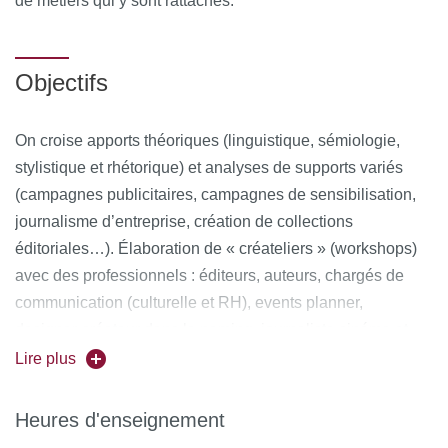
de métiers qui y sont rattachés.
Objectifs
On croise apports théoriques (linguistique, sémiologie,
stylistique et rhétorique) et analyses de supports variés
(campagnes publicitaires, campagnes de sensibilisation,
journalisme d’entreprise, création de collections
éditoriales…). Élaboration de « créateliers » (workshops)
avec des professionnels : éditeurs, auteurs, chargés de
communication (culturelle et RH), events planner,
designer-créateur dans le naming, journaliste cinéma et
radio…
Lire plus
L’objectif de ces ateliers pratiques est double : il s’agit de
Heures d'enseignement
se familiariser avec les pratiques professionnelles