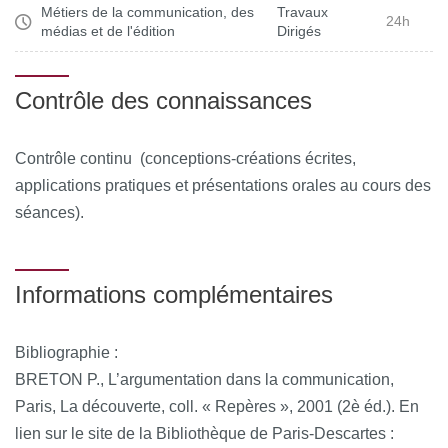
(exigences de l’élaboration d’un projet de communication
Métiers de la communication, des
Travaux
24h
médias et de l'édition
Dirigés
jusqu’à sa réalisation concrète), de prendre conscience de
la façon dont les compétences et les connaissances qu’ils
acquièrent à l’Université peuvent être exploitées dans le
Contrôle des connaissances
monde de l’entreprise.
Contrôle continu (conceptions-créations écrites,
applications pratiques et présentations orales au cours des
séances).
Informations complémentaires
Bibliographie :
BRETON P., L’argumentation dans la communication,
Paris, La découverte, coll. « Repères », 2001 (2è éd.). En
lien sur le site de la Bibliothèque de Paris-Descartes :