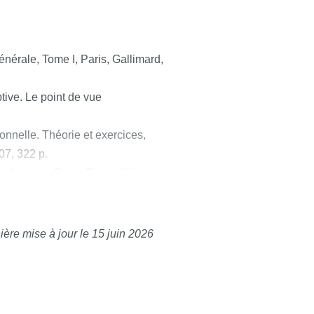
érale, Tome I, Paris, Gallimard,
tive. Le point de vue
nelle. Théorie et exercices,
07, 322 p.
français, Paris, Didier, XII +,
d Colin, 1985, 266 p.
ière mise à jour le 15 juin 2026