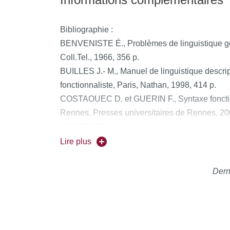
Bibliographie :
BENVENISTE É., Problèmes de linguistique gén
Coll.Tel., 1966, 356 p.
BUILLES J.- M., Manuel de linguistique descrip
fonctionnaliste, Paris, Nathan, 1998, 414 p.
COSTAOUEC D. et GUERIN F., Syntaxe fonction
Rennes, Presses universitaires de Rennes, 20
MARTINET A. (dir.), Grammaire fonctionnelle du 
1979, 276 p.
Lire plus
MARTINET A., Syntaxe Générale, Paris, Arman
Dern