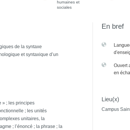
humaines et
sociales
En bref
Langue(
ogiques de la syntaxe
d'ense
rphologique et syntaxique d’un
Ouvert 
en éch
Lieu(x)
 » ; les principes
Campus Saint
ctionnelle ; les unités
complexes unitaires, la
agme ; l’énoncé ; la phrase ; la