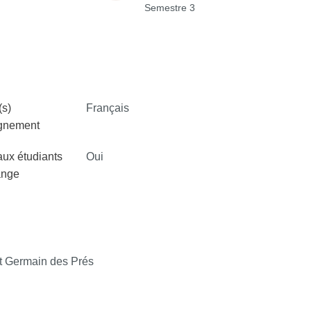
Semestre 3
s)
Français
ignement
aux étudiants
Oui
ange
 Germain des Prés