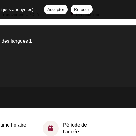
istiques anonymes).
Accepter
Refuser
 Transverses UPCité
Ma sélection
té des langues 1
lume horaire
Période de
l'année
h