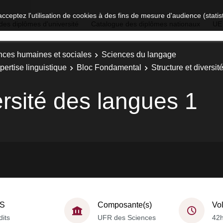
acceptez l'utilisation de cookies à des fins de mesure d'audience (stat
des diplômes d'université
Catalogue des diplômes nationaux
UE
nces humaines et sociales
Sciences du langage
ertise linguistique
Bloc Fondamental
Structure et diversi
ersité des langues 1
S
Composante(s)
Vo
dits
UFR des Sciences
42