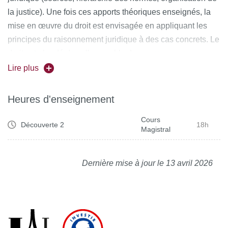
la justice). Une fois ces apports théoriques enseignés, la
mise en œuvre du droit est envisagée en appliquant les
principes du raisonnement juridique à des cas concrets. Le
droit est abordé dans l’ensemble de ce cours comme une
forme de règle sociale.
Lire plus
Heures d'enseignement
Cours
Découverte 2
18h
Magistral
Dernière mise à jour le 13 avril 2026