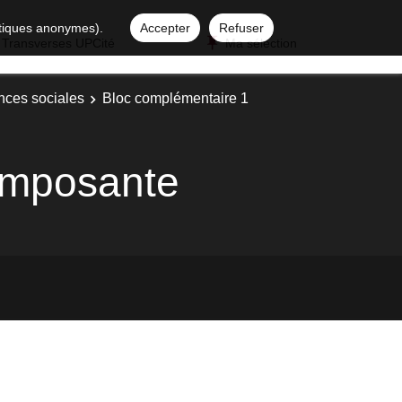
istiques anonymes).
Accepter
Refuser
 Transverses UPCité
Ma sélection
nces sociales
Bloc complémentaire 1
composante