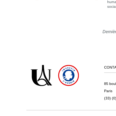
huma
socia
Dernièr
CONT
85 bou
Paris
(33) (0