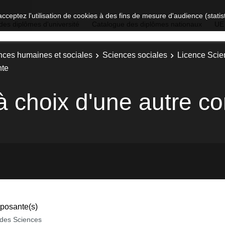
acceptez l'utilisation de cookies à des fins de mesure d'audience (stat
des diplômes d'université
Catalogue des diplômes nationaux
UE
nces humaines et sociales
Sciences sociales
Licence Scie
nte
à choix d'une autre 
osante(s)
des Sciences