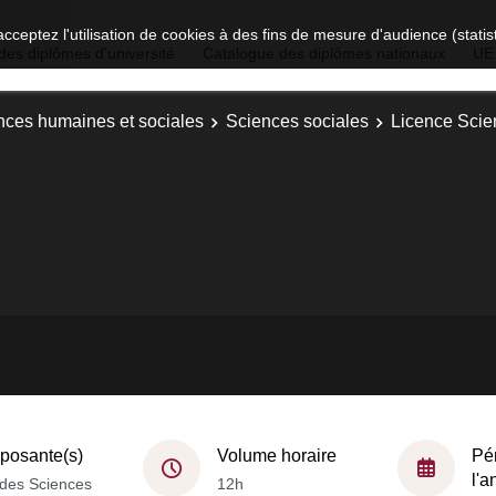
acceptez l'utilisation de cookies à des fins de mesure d'audience (stat
des diplômes d'université
Catalogue des diplômes nationaux
UE
nces humaines et sociales
Sciences sociales
Licence Scie
osante(s)
Volume horaire
Pé
l'
des Sciences
12h