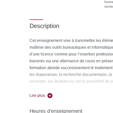
huma
socia
Description
Cet enseignement vise à transmettre les élém
maîtrise des outils bureautiques et informatique
d’une licence comme pour l’insertion profession
transmis via une alternance de cours en présen
formation aborde successivement le traitement 
les diaporamas, la recherche documentaire, la v
semestre, les étudiant·es ont la possibilité de
(plateforme d’évaluation et de certification d
cours ont lieu en salle informatique mais il est 
Lire plus
ordinateur personnel.
Heures d'enseignement