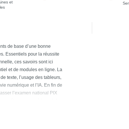
ines et
Sem
les
ents de base d’une bonne
s. Essentiels pour la réussite
nelle, ces savoirs sont ici
tiel et de modules en ligne. La
de texte, l’usage des tableurs,
ie numérique et l’IA. En fin de
 passer l’examen national PIX
es compétences numériques). Les
aussi possible d’utiliser un