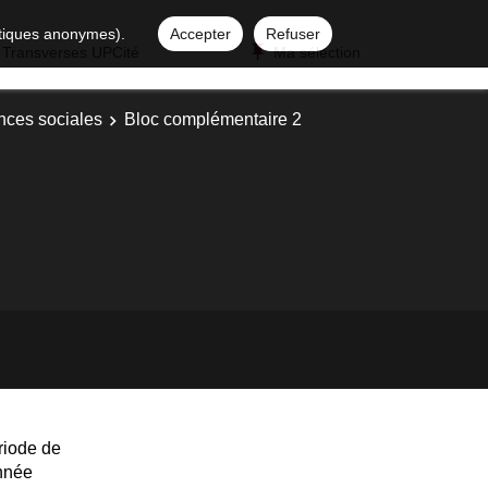
istiques anonymes).
Accepter
Refuser
 Transverses UPCité
Ma sélection
nces sociales
Bloc complémentaire 2
riode de
année