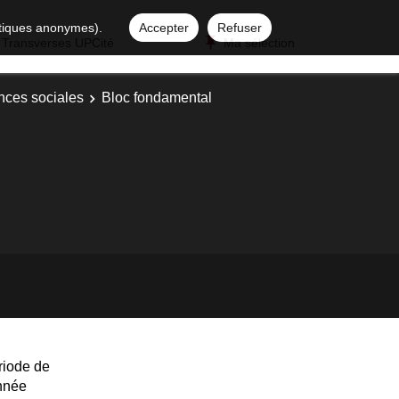
istiques anonymes).
Accepter
Refuser
 Transverses UPCité
Ma sélection
nces sociales
Bloc fondamental
riode de
année