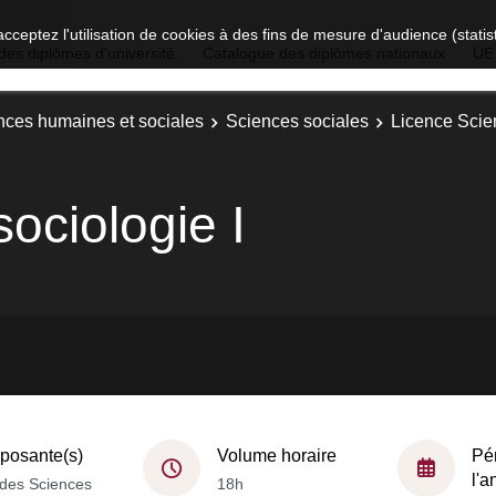
acceptez l'utilisation de cookies à des fins de mesure d'audience (stat
des diplômes d'université
Catalogue des diplômes nationaux
UE
nces humaines et sociales
Sciences sociales
Licence Scie
sociologie I
osante(s)
Volume horaire
Pé
l'
des Sciences
18h