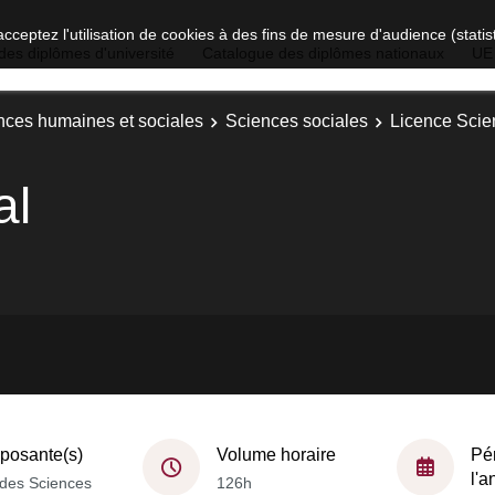
acceptez l'utilisation de cookies à des fins de mesure d'audience (stat
des diplômes d'université
Catalogue des diplômes nationaux
UE
nces humaines et sociales
Sciences sociales
Licence Scie
al
osante(s)
Volume horaire
Pé
l'
des Sciences
126h