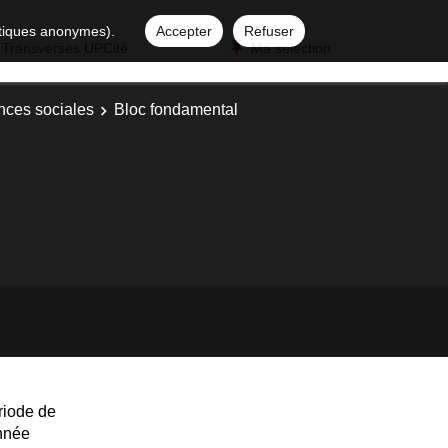
istiques anonymes).
Accepter
Refuser
 Transverses UPCité
Ma sélection
nces sociales
Bloc fondamental
riode de
année