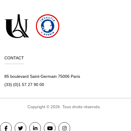
d’action publique, des cadres réglementaires et des
publics.
Le cours de Politiques Économiques face aux défis de la
mondialisation a pour but d’étudier les politiques
économiques, les mécanismes et les contraintes qui
pèsent sur leur détermination, dans un contexte de
mondialisation : intensification des échanges de biens et
CONTACT
services, mobilité des capitaux. La première partie
concerne la globalisation économique : les fondements
85 boulevard Saint-Germain 75006 Paris
théoriques du commerce international, les échanges
(33) (0)1 57 27 90 00
mondiaux et la place de la France dans le commerce
international, l’organisation du commerce international : du
GATT à l’OMC. La seconde partie traite de réactions
Copyright © 2026. Tous droits réservés.
institutionnelles à cette globalisation. Nous verrons la
constitution d’unions régionales, et en particulier le cas de
l’Union Européenne. Nous traiterons de la mise en place et