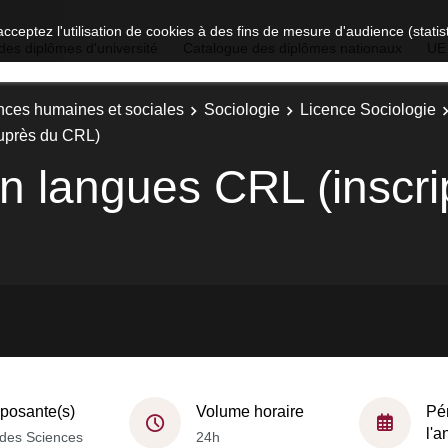
acceptez l'utilisation de cookies à des fins de mesure d'audience (stat
des diplômes d'université
Catalogue des diplômes nationaux
UE
nces humaines et sociales
Sociologie
Licence Sociologie
auprès du CRL)
 langues CRL (inscri
osante(s)
Volume horaire
Pé
l'
des Sciences
24h