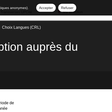
istiques anonymes).
Accepter
Refuser
 Transverses UPCité
Ma sélection
Choix Langues (CRL)
ption auprès du
riode de
année