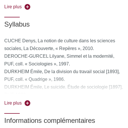
cours sera de se familiariser avec des grandes
Lire plus
problématiques
de la sociologie.
Syllabus
CUCHE Denys, La notion de culture dans les sciences
sociales, La Découverte, « Repères », 2010.
DEROCHE-GURCEL Lilyane, Simmel et la modernité,
PUF, coll. « Sociologies », 1997.
DURKHEIM Émile, De la division du travail social [1893],
PUF, coll. « Quadrige », 1986.
DURKHEIM Émile, Le suicide. Étude de sociologie [1897],
PUF, 1930.
DURKHEIM Émile, Les formes élémentaires de la vie
Lire plus
religieuse. [1912], PUF, « Quadrige », 1990.
FLEURY Laurent, Max Weber, Paris, Presses
Informations complémentaires
Universitaires de France, « Que sais-je ? », 3ème éd.