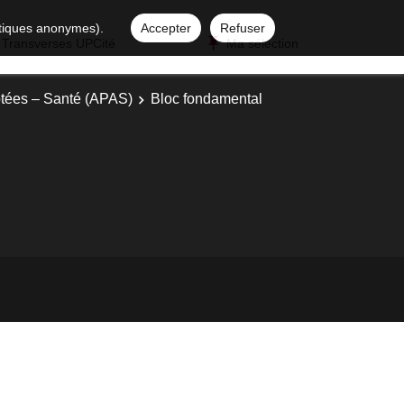
istiques anonymes).
Accepter
Refuser
 Transverses UPCité
Ma sélection
ptées – Santé (APAS)
Bloc fondamental