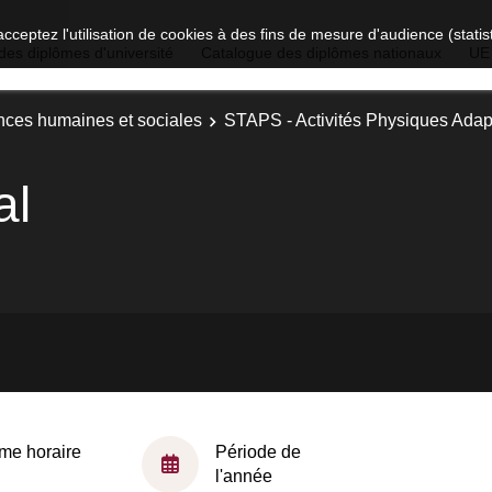
acceptez l'utilisation de cookies à des fins de mesure d'audience (stat
des diplômes d'université
Catalogue des diplômes nationaux
UE
nces humaines et sociales
STAPS - Activités Physiques Ada
al
me horaire
Période de
l'année