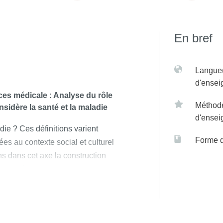
En bref
Langue(
d'ense
es médicale : Analyse du rôle
Méthod
sidère la santé et la maladie
d'ense
ie ? Ces définitions varient
Forme 
ées au contexte social et culturel
s dans cet axe la construction
 santé, et les enjeux sociaux qui
nalyse du rôle de la société
u bien-être, et de l’espérance