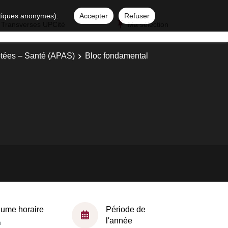
istiques anonymes).
Accepter
Refuser
 Transverses UPCité
Ma sélection
ptées – Santé (APAS)
Bloc fondamental
lume horaire
Période de
l'année
h