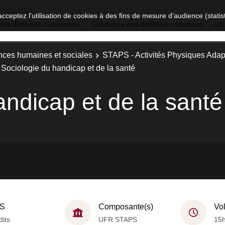
acceptez l'utilisation de cookies à des fins de mesure d'audience (stat
des diplômes d'université
Catalogue des diplômes nationaux
UE
nces humaines et sociales
STAPS - Activités Physiques Ada
Sociologie du handicap et de la santé
andicap et de la santé
S
Composante(s)
Vo
dits
UFR STAPS
15