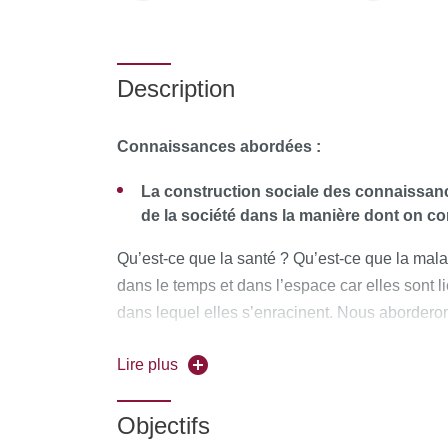
Description
Connaissances abordées :
La construction sociale des connaissanc
de la société dans la manière dont on con
Qu’est-ce que la santé ? Qu’est-ce que la malad
dans le temps et dans l’espace car elles sont li
dans lequel elles s’enracinent. Nous aborderon
sociale des connaissances dans le champ de la
Lire plus
y sont associés.
Les déterminants sociaux de la santé : A
Objectifs
dans le développement de la maladie et d