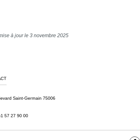
es d’éducation et de promotion
border les enjeux actuels
fférents acteurs.
mise à jour le 3 novembre 2025
ACT
levard Saint-Germain 75006
)1 57 27 90 00