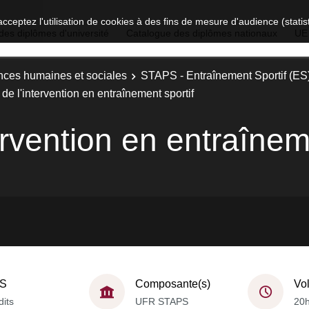
acceptez l'utilisation de cookies à des fins de mesure d'audience (stat
des diplômes d'université
Catalogue des diplômes nationaux
UE
nces humaines et sociales
STAPS - Entraînement Sportif (ES
de l'intervention en entraînement sportif
ervention en entraînem
S
Composante(s)
Vo
dits
UFR STAPS
20