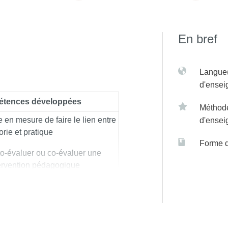
En bref
Langue(
d'ense
tences développées
Méthod
e en mesure de faire le lien entre
d'ense
orie et pratique
Forme 
o-évaluer ou co-évaluer une
ervention pédagogique
e capable de justifier ses choix,
 interventions, ses régulations
tique d’organiser un stage