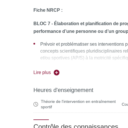
spo
groupe
cl
Fiche NRCP :
BLOC 7 - Élaboration et planification de pr
performance d’une personne ou d’un grou
Prévoir et problématiser ses interventions
concepts scientifiques pluridisciplinaires re
et/ou sportives (AP/S) à la motricité spécif
matériel, institutionnel, social et humain du
Lire plus
Heures d'enseignement
Théorie de l'intervention en entraînement
Cou
sportif
Contrôle des connaissances