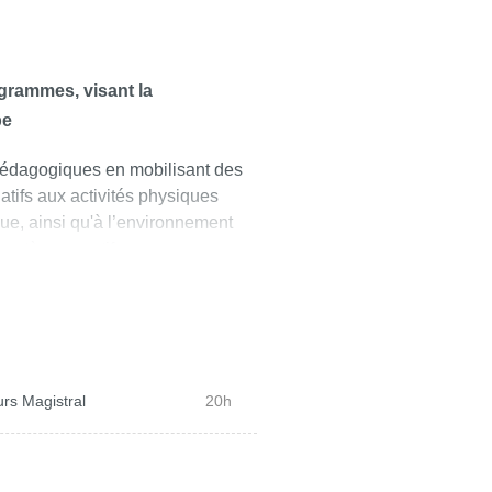
rtif avec les membres de son
ub
ogrammes, visant la
pe
 pédagogiques en mobilisant des
latifs aux activités physiques
ique, ainsi qu'à l’environnement
 système sportif.
rs Magistral
20h