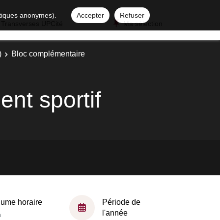
istiques anonymes).
Accepter
Refuser
 Transverses UPCité
Ma sélection
)
Bloc complémentaire
ent sportif
lume horaire
Période de
l'année
h