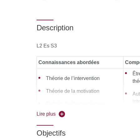
Description
L2 Es S3
Connaissances abordées
Compé
Êtr
Théorie de l’intervention
thé
Théorie de la motivation
Aut
int
Théorie de l’apprentissage
Lire plus
Êtr
Les indicateurs et les paramètres
ses
d’une séance, d’un entraînement
Objectifs
Pra
Théorie de la dynamique de