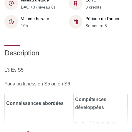
Niveau d'étude
ECTS
BAC +3 (niveau 6)
3 crédits
Volume horaire
Période de l'année
10h
Semestre 5
Description
L3 Es S5
Yoga ou fitness en S5 ou en S6
Compétences
Connaissances abordées
développées
Concevoir et
présente dans un