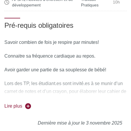
10h
d’activité physique et/ou sportive
d’action motrices
développement
Pratiques
proposés.
Ajuster la séance au regard de son déroulement effectif
et conseiller les pratiquants
Pré-requis obligatoires
Savoir combien de fois je respire par minutes!
Connaitre sa fréquence cardiaque au repos.
Avoir garder une partie de sa souplesse de bébé!
Lors des TP, les étudiant.es sont invité.es à se munir d’un
carnet de notes et d’un crayon, pour élaborer leur cahier de
TP.
Lire plus
Les téléphones, tablettes, ordinateurs, montres connectées
ne sont en aucun cas utilisables lors des TP. Se
Dernière mise à jour le 3 novembre 2025
déconnecter des écrans, tout éteindre !