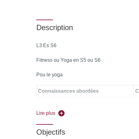
Description
L3 Es S6
Fitness ou Yoga en S5 ou S6
Pou le yoga
Connaissances abordées
C
●
u
Lire plus
d
● Identifier les grands principes d’une
Objectifs
intervention pédagogique en pratiques
●