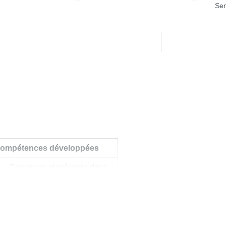
Sem
ompétences développées
 Concevoir et présente dans
n tableau une séquence
’intervention
 Être en mesure de prendre