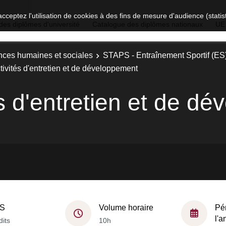
acceptez l'utilisation de cookies à des fins de mesure d'audience (stat
des diplômes d'université
Catalogue des diplômes nationaux
UE
nces humaines et sociales
STAPS - Entraînement Sportif (ES
ivités d'entretien et de développement
s d'entretien et de d
S
Volume horaire
Pé
l'
dits
10h