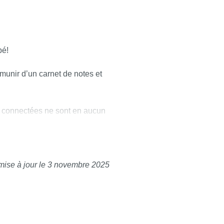
bé!
 munir d’un carnet de notes et
es connectées ne sont en aucun
 écrans, tout éteindre !
mise à jour le 3 novembre 2025