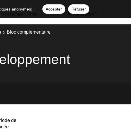
istiques anonymes).
Accepter
Refuser
 Transverses UPCité
Ma sélection
)
Bloc complémentaire
éveloppement
riode de
année